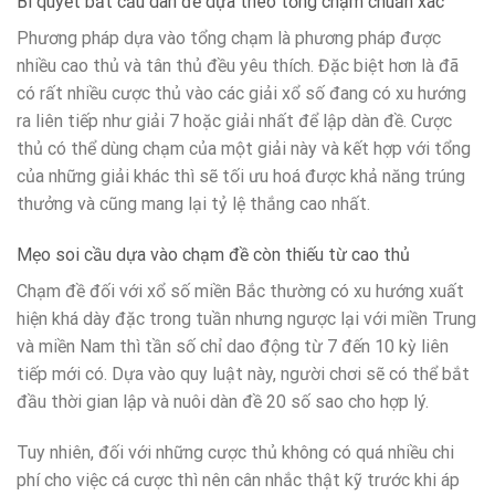
Bí quyết bắt cầu dàn đề dựa theo tổng chạm chuẩn xác
Phương pháp dựa vào tổng chạm là phương pháp được
nhiều cao thủ và tân thủ đều yêu thích. Đặc biệt hơn là đã
có rất nhiều cược thủ vào các giải xổ số đang có xu hướng
ra liên tiếp như giải 7 hoặc giải nhất để lập dàn đề. Cược
thủ có thể dùng chạm của một giải này và kết hợp với tổng
của những giải khác thì sẽ tối ưu hoá được khả năng trúng
thưởng và cũng mang lại tỷ lệ thắng cao nhất.
Mẹo soi cầu dựa vào chạm đề còn thiếu từ cao thủ
Chạm đề đối với xổ số miền Bắc thường có xu hướng xuất
hiện khá dày đặc trong tuần nhưng ngược lại với miền Trung
và miền Nam thì tần số chỉ dao động từ 7 đến 10 kỳ liên
tiếp mới có. Dựa vào quy luật này, người chơi sẽ có thể bắt
đầu thời gian lập và nuôi dàn đề 20 số sao cho hợp lý.
Tuy nhiên, đối với những cược thủ không có quá nhiều chi
phí cho việc cá cược thì nên cân nhắc thật kỹ trước khi áp