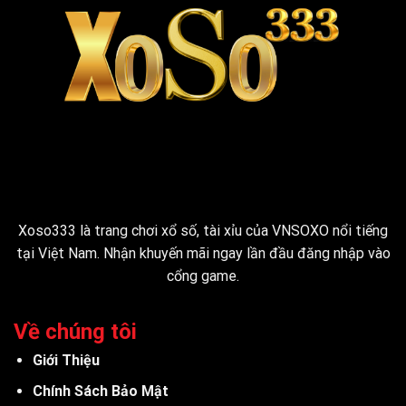
Thưởng
Lớn
Xoso333 là trang chơi xổ số, tài xỉu của VNSOXO nổi tiếng
tại Việt Nam. Nhận khuyến mãi ngay lần đầu đăng nhập vào
cổng game.
Về chúng tôi
Giới Thiệu
Chính Sách Bảo Mật