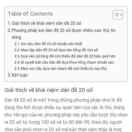
Table of Contents
Giải thích về khái niệm dàn đề 20 số
Phương pháp soi dàn đề 20 số được nhiều cao thủ tin
dùng
Soi cầu dàn đề 20 số chuẩn xác nhất
Mẹo lập dàn đề 20 số dựa vào tổng đề vừa xổ
Dựa vào số tổng đề còn thiếu để dàn đề 20 hiệu quả hơn
Bí quyết bắt cầu dàn đề dựa theo tổng chạm chuẩn xác
Mẹo soi cầu dựa vào chạm đề còn thiếu từ cao thủ
Kết luận
Giải thích về khái niệm dàn đề 20 số
Dàn đề 20 số là một trong những phương pháp chơi lô đề
đang thu hút được nhiều sự quan tâm của các lô thủ. Đúng
như tên gọi của nó, phương pháp này yêu cầu cược thủ chọn
ra 20 số từ trong 100 số và từ 00 đến 99, theo đó, người
chơi cần phải chọn ra 20 số mà bản thân cảm thấy là may