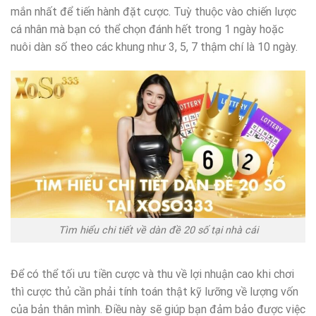
mắn nhất để tiến hành đặt cược. Tuỳ thuộc vào chiến lược
cá nhân mà bạn có thể chọn đánh hết trong 1 ngày hoặc
nuôi dàn số theo các khung như 3, 5, 7 thậm chí là 10 ngày.
Tìm hiểu chi tiết về dàn đề 20 số tại nhà cái
Để có thể tối ưu tiền cược và thu về lợi nhuận cao khi chơi
thì cược thủ cần phải tính toán thật kỹ lưỡng về lượng vốn
của bản thân mình. Điều này sẽ giúp bạn đảm bảo được việc