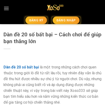
Bỏ
qua
nội
dung
ĐĂNG KÝ
ĐĂNG NHẬP
Dàn đề 20 số bất bại – Cách chơi để giúp
bạn thắng lớn
Dàn đề 20 số bất bại
là một trong những cách chơi quen
thuộc trong giới lô đề từ rất lâu rồi, tuy nhiên đây vẫn là chủ
đề thu hút được nhiều sự chú ý từ người chơi. Dù vậy, nhưng
không phải ai cũng biết rõ và áp dụng đúng được những
chiến thuật này, vì vậy trong bài viết này Xoso333 sẽ giúp
bạn tìm hiểu sâu hơn và nắm vững những kiến thức cơ bản
để gia tăng cơ hội chiến thắng nhé.