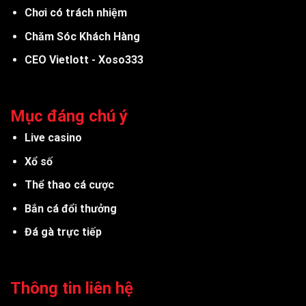
Chơi có trách nhiệm
Chăm Sóc Khách Hàng
CEO Vietlott - Xoso333
Mục đáng chú ý
Live casino
Xổ số
Thể thao cá cược
Bắn cá đổi thưởng
Đá gà trực tiếp
Thông tin liên hệ