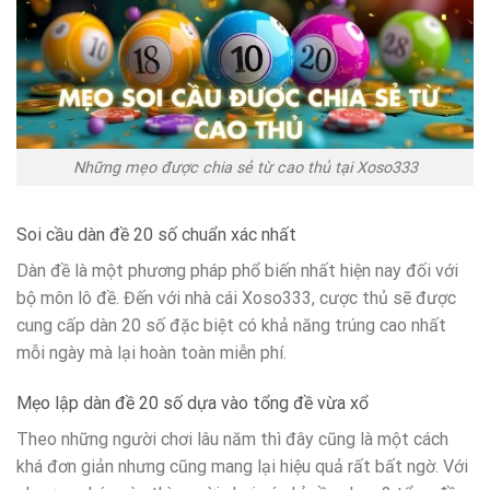
Những mẹo được chia sẻ từ cao thủ tại Xoso333
Soi cầu dàn đề 20 số chuẩn xác nhất
Dàn đề là một phương pháp phổ biến nhất hiện nay đối với
bộ môn lô đề. Đến với nhà cái Xoso333, cược thủ sẽ được
cung cấp dàn 20 số đặc biệt có khả năng trúng cao nhất
mỗi ngày mà lại hoàn toàn miễn phí.
Mẹo lập dàn đề 20 số dựa vào tổng đề vừa xổ
Theo những người chơi lâu năm thì đây cũng là một cách
khá đơn giản nhưng cũng mang lại hiệu quả rất bất ngờ. Với