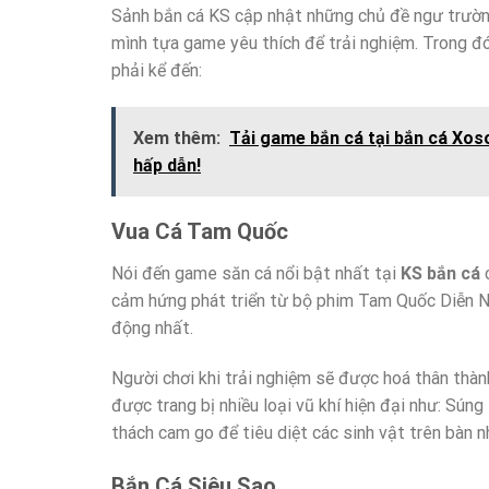
Sảnh bắn cá KS cập nhật những chủ đề ngư trường
mình tựa game yêu thích để trải nghiệm. Trong đó
phải kể đến:
Xem thêm:
Tải game bắn cá tại bắn cá Xoso
hấp dẫn!
Vua Cá Tam Quốc
Nói đến game săn cá nổi bật nhất tại
KS bắn cá
c
cảm hứng phát triển từ bộ phim Tam Quốc Diễn Ng
động nhất.
Người chơi khi trải nghiệm sẽ được hoá thân thàn
được trang bị nhiều loại vũ khí hiện đại như: Sún
thách cam go để tiêu diệt các sinh vật trên bàn 
Bắn Cá Siêu Sao