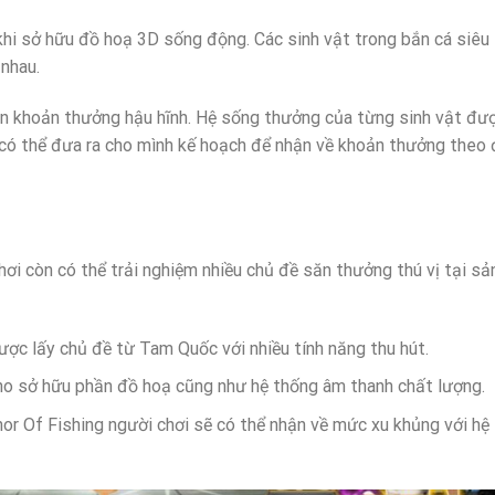
khi sở hữu đồ hoạ 3D sống động. Các sinh vật trong bắn cá siêu
nhau.
săn khoản thưởng hậu hĩnh. Hệ sống thưởng của từng sinh vật đư
ên có thể đưa ra cho mình kế hoạch để nhận về khoản thưởng theo
hơi còn có thể trải nghiệm nhiều chủ đề săn thưởng thú vị tại sả
ợc lấy chủ đề từ Tam Quốc với nhiều tính năng thu hút.
o sở hữu phần đồ hoạ cũng như hệ thống âm thanh chất lượng.
nor Of Fishing người chơi sẽ có thể nhận về mức xu khủng với hệ 