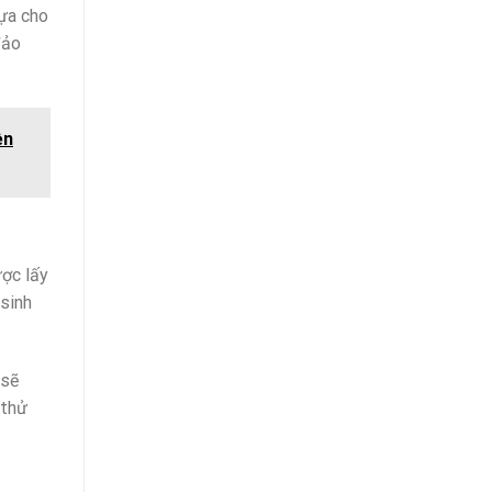
lựa cho
đảo
ền
ợc lấy
sinh
 sẽ
 thử