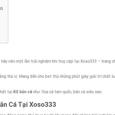
33
hãy nên một lần trải nghiệm khi truy cập tại Xoso333 – trang c
ng thú vị. Mang đến cho bet thủ những phút giây giải trí chất l
hất tại
KS bắn cá
như: Vua cá tam quốc, bắn cá siêu sao.
Bắn Cá Tại Xoso333