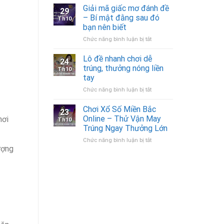
lô
Cách
Giải mã giấc mơ đánh đề
29
3
chơi
– Bí mật đằng sau đó
Th10
càng
để
bạn nên biết
chuẩn
giúp
ở
Chức năng bình luận bị tắt
xác
bạn
Giải
nhất
thắng
mã
và
lớn
Lô đề nhanh chơi dễ
24
giấc
cách
trúng, thưởng nóng liền
Th10
mơ
để
tay
đánh
tăng
ở
Chức năng bình luận bị tắt
đề
cơ
Lô
–
hội
đề
Bí
chiến
Chơi Xổ Số Miền Bắc
23
nhanh
mật
thắng
Online – Thử Vận May
hơi
Th10
chơi
đằng
Trúng Ngay Thưởng Lớn
dễ
sau
ở
Chức năng bình luận bị tắt
trúng,
đó
ượng
Chơi
thưởng
bạn
Xổ
nóng
nên
Số
liền
biết
Miền
tay
Bắc
Online
–
Thử
Vận