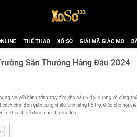
ONLINE
THỂ THAO
XỔ SỐ
GIẢI MÃ GIẤC MƠ
B
Trường Săn Thưởng Hàng Đầu 2024
ng chuyến hành trình truy tìm kho báu ở đại dương vô cùng thú 
cách chơi đơn giản cùng nhiều tính năng hỗ trợ. Giúp cho hội vi
u một cách dễ dàng săn thưởng lớn.